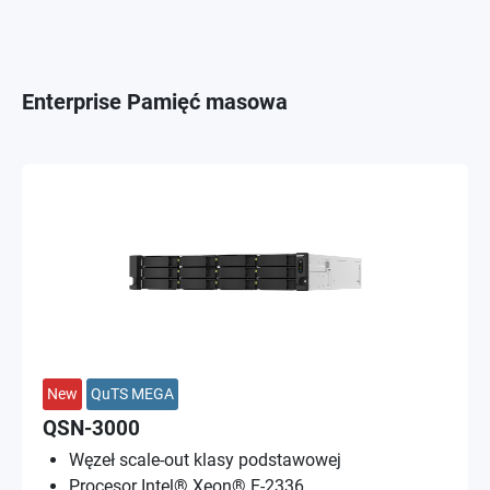
Enterprise Pamięć masowa
New
QuTS MEGA
QSN-3000
Węzeł scale-out klasy podstawowej
Procesor Intel® Xeon® E-2336