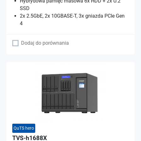
Hybrydowa pamięć masowa 6x HDD + 2x U.2
SSD
2x 2.5GbE, 2x 10GBASE-T, 3x gniazda PCIe Gen
4
Dodaj do porównania
QuTS hero
TVS-h1688X