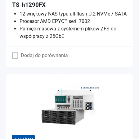
TS-h1290FX
12-wnękowy NAS typu all-flash U.2 NVMe / SATA
Procesor AMD EPYC™ serii 7002
Pamięć masowa z systemem plików ZFS do
współpracy z 25GbE
Dodaj do porównania