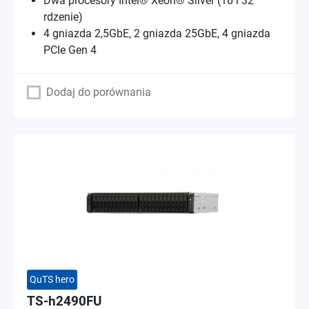
Dwa procesory Intel® Xeon® Silver (16 i 32
rdzenie)
4 gniazda 2,5GbE, 2 gniazda 25GbE, 4 gniazda
PCIe Gen 4
Dodaj do porównania
QuTS hero
TS-h2490FU