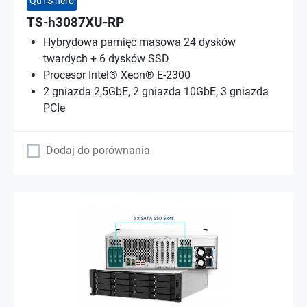
QuTS hero
TS-h3087XU-RP
Hybrydowa pamięć masowa 24 dysków
twardych + 6 dysków SSD
Procesor Intel® Xeon® E-2300
2 gniazda 2,5GbE, 2 gniazda 10GbE, 3 gniazda
PCIe
Dodaj do porównania