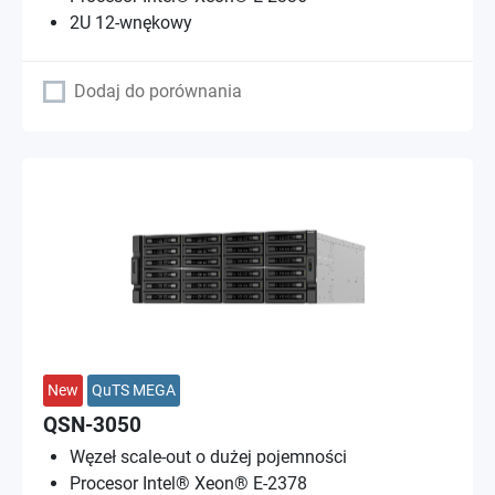
2U 12-wnękowy
Dodaj do porównania
New
QuTS MEGA
QSN-3050
Węzeł scale-out o dużej pojemności
Procesor Intel® Xeon® E-2378