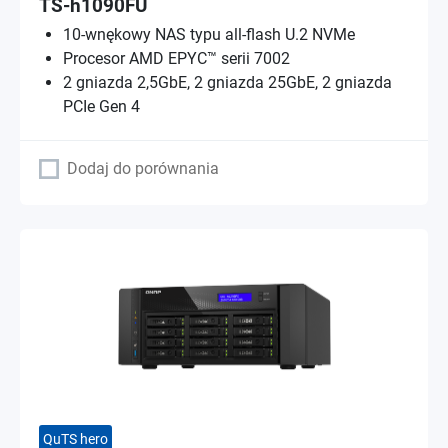
TS-h1090FU
10-wnękowy NAS typu all-flash U.2 NVMe
Procesor AMD EPYC™ serii 7002
2 gniazda 2,5GbE, 2 gniazda 25GbE, 2 gniazda
PCIe Gen 4
Dodaj do porównania
QuTS hero