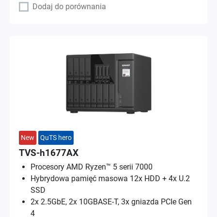
Dodaj do porównania
New
QuTS hero
TVS-h1677AX
Procesory AMD Ryzen™ 5 serii 7000
Hybrydowa pamięć masowa 12x HDD + 4x U.2
SSD
2x 2.5GbE, 2x 10GBASE-T, 3x gniazda PCIe Gen
4