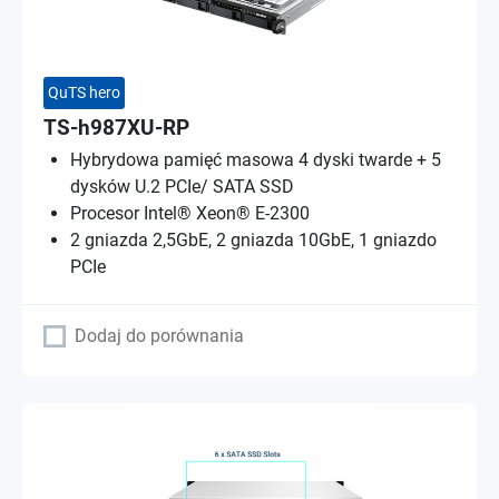
QuTS hero
TS-h987XU-RP
Hybrydowa pamięć masowa 4 dyski twarde + 5
dysków U.2 PCIe/ SATA SSD
Procesor Intel® Xeon® E-2300
2 gniazda 2,5GbE, 2 gniazda 10GbE, 1 gniazdo
PCIe
Dodaj do porównania