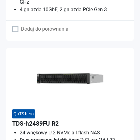
GHz
4 gniazda 10GbE, 2 gniazda PCIe Gen 3
Dodaj do porównania
QuTS hero
TDS-h2489FU R2
24-wnękowy U.2 NVMe all-flash NAS