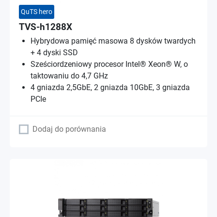
QuTS hero
TVS-h1288X
Hybrydowa pamięć masowa 8 dysków twardych
+ 4 dyski SSD
Sześciordzeniowy procesor Intel® Xeon® W, o
taktowaniu do 4,7 GHz
4 gniazda 2,5GbE, 2 gniazda 10GbE, 3 gniazda
PCIe
Dodaj do porównania