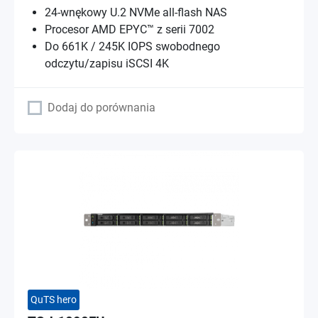
24-wnękowy U.2 NVMe all-flash NAS
Procesor AMD EPYC™ z serii 7002
Do 661K / 245K IOPS swobodnego
odczytu/zapisu iSCSI 4K
Dodaj do porównania
QuTS hero