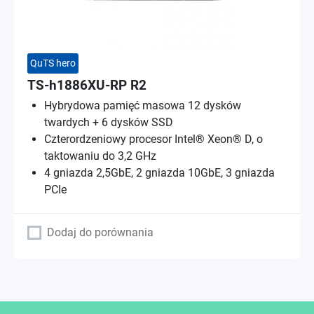
QuTS hero
TS-h1886XU-RP R2
Hybrydowa pamięć masowa 12 dysków
twardych + 6 dysków SSD
Czterordzeniowy procesor Intel® Xeon® D, o
taktowaniu do 3,2 GHz
4 gniazda 2,5GbE, 2 gniazda 10GbE, 3 gniazda
PCIe
Dodaj do porównania