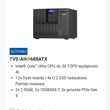
QuTS hero
TVS-AIh1688ATX
Intel® Core™ Ultra CPU; do 36 TOPS wydajności
AI
12x Dysk twardy i 4x U.2 SSD hybrydowa
Pamięć masowa
2x 2.5GbE, 2x 10GBASE-T, 3x gniazda PCIe Gen
4