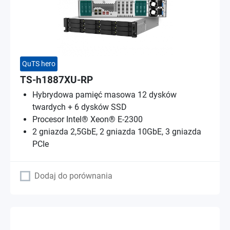
QuTS hero
TS-h1887XU-RP
Hybrydowa pamięć masowa 12 dysków
twardych + 6 dysków SSD
Procesor Intel® Xeon® E-2300
2 gniazda 2,5GbE, 2 gniazda 10GbE, 3 gniazda
PCIe
Dodaj do porównania