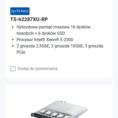
QuTS hero
TS-h2287XU-RP
Hybrydowa pamięć masowa 16 dysków
twardych + 6 dysków SSD
Procesor Intel® Xeon® E-2300
2 gniazda 2,5GbE, 2 gniazda 10GbE, 3 gniazda
PCIe
Dodaj do porównania