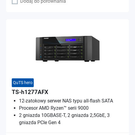
Dodaj do porównania
QuTS hero
TS-h1277AFX
12-zatokowy serwer NAS typu all-flash SATA
Procesor AMD Ryzen™ serii 9000
2 gniazda 10GBASE-T, 2 gniazda 2,5GbE, 3
gniazda PCIe Gen 4