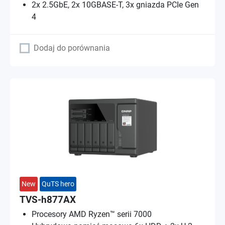
2x 2.5GbE, 2x 10GBASE-T, 3x gniazda PCIe Gen
4
Dodaj do porównania
New
QuTS hero
TVS-h877AX
Procesory AMD Ryzen™ serii 7000