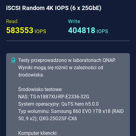
iSCSI Random 4K IOPS (6 x 25GbE)
Read
Write
583553
404818
IOPS
IOPS
Testy przeprowadzono w laboratoriach QNAP.
Wyniki mogą się różnić w zależności od
środowiska.
Środowisko testowe:
NAS: TS-h1887XU-RP-E2336-32G
System operacyjny: QuTS hero h5.0.0
Typ woluminu: Samsung 860 EVO 1TB x18 (RAID
50, 9 x2); QXG-25G2SF-CX6
Komputer kliencki: