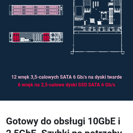
12 wnęk 3,5-calowych SATA 6 Gb/s na dyski twarde
6 wnęk na 2,5-calowe dyski SSD SATA 6 Gb/s
Gotowy do obsługi 10GbE i