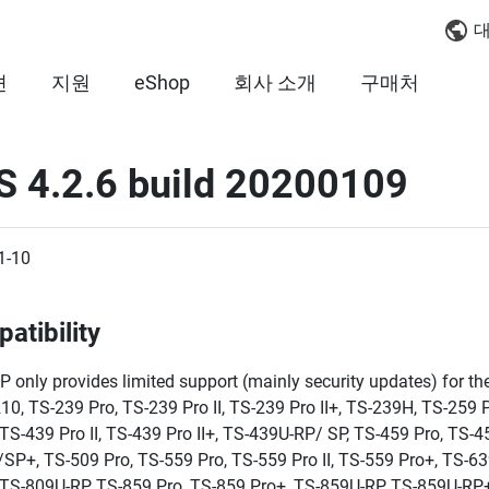
대
션
지원
eShop
회사 소개
구매처
S 4.2.6 build 20200109
1-10
atibility
 only provides limited support (mainly security updates) for th
10, TS-239 Pro, TS-239 Pro II, TS-239 Pro II+, TS-239H, TS-259
 TS-439 Pro II, TS-439 Pro II+, TS-439U-RP/ SP, TS-459 Pro, TS-
SP+, TS-509 Pro, TS-559 Pro, TS-559 Pro II, TS-559 Pro+, TS-63
 TS-809U-RP, TS-859 Pro, TS-859 Pro+, TS-859U-RP, TS-859U-RP