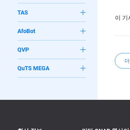
TAS
이 기
AfoBot
QVP
더
QuTS MEGA