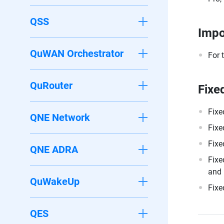
QSS
Impo
QuWAN Orchestrator
For 
QuRouter
Fixe
Fixe
QNE Network
Fixe
Fixe
QNE ADRA
Fixe
and 
QuWakeUp
Fixe
QES