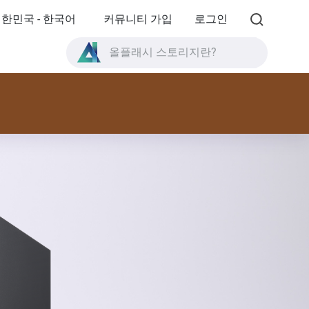
한민국 - 한국어
커뮤니티 가입
로그인
올플래시 스토리지란?
High Availability란?
TVS-AIh1688ATX 제품 사양?
올플래시 스토리지란?