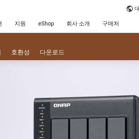
대
션
지원
eShop
회사 소개
구매처
리
호환성
다운로드