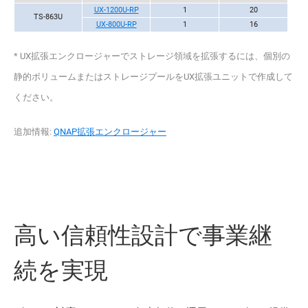
UX-1200U-RP
1
20
TS-863U
UX-800U-RP
1
16
* UX拡張エンクロージャーでストレージ領域を拡張するには、個別の
静的ボリュームまたはストレージプールをUX拡張ユニットで作成して
ください。
追加情報:
QNAP拡張エンクロージャー
高い信頼性設計で事業継
続を実現