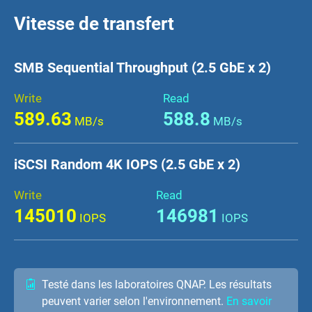
Vitesse de transfert
SMB Sequential Throughput (2.5 GbE x 2)
Write
Read
589.63
588.8
MB/s
MB/s
iSCSI Random 4K IOPS (2.5 GbE x 2)
Write
Read
145010
146981
IOPS
IOPS
Testé dans les laboratoires QNAP. Les résultats
peuvent varier selon l'environnement.
En savoir