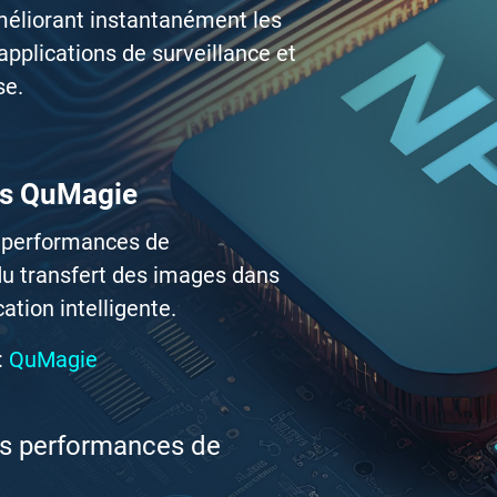
méliorant instantanément les
pplications de surveillance et
se.
ns QuMagie
 performances de
du transfert des images dans
ation intelligente.
:
QuMagie
s performances de