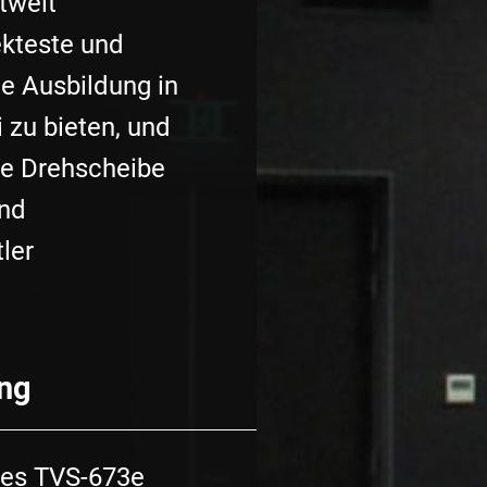
tweit
ekteste und
te Ausbildung in
 zu bieten, und
ve Drehscheibe
und
ler
ng
des TVS-673e