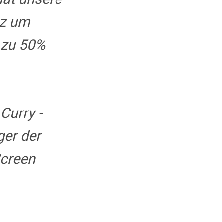
nz um
 zu 50%
Curry -
er der
Screen