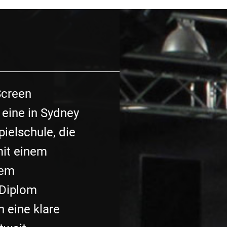
Screen
 eine in Sydney
ielschule, die
mit einem
nem
 Diplom
n eine klare