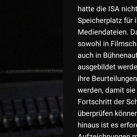
hatte die ISA nic
Speicherplatz für i
Mediendateien. Da
sowohl in Filmsch
auch in Bühnenau
ausgebildet werde
ihre Beurteilunge
werden, damit sie 
Fortschritt der Sc
überprüfen können
hinaus ist es erford
Aufzeichnungen m