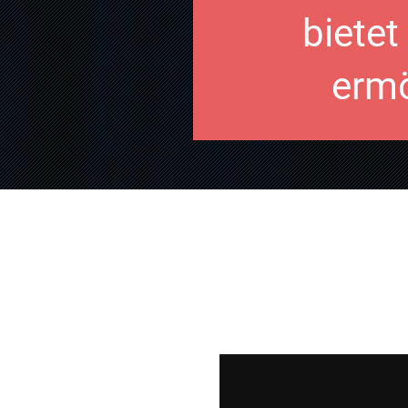
biete
ermö