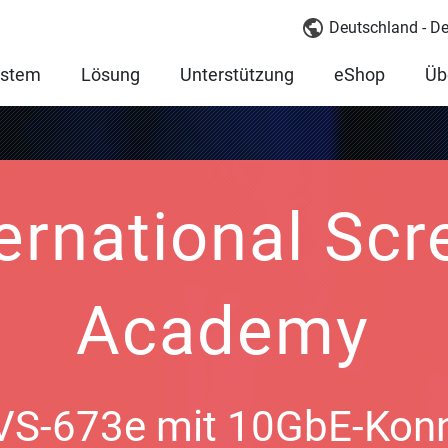
Deutschland - D
ystem
Lösung
Unterstützung
eShop
Üb
ternational Scr
Academy
S-673e mit 10GbE-Konne