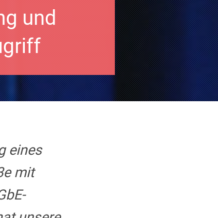
ng und
griff
g eines
e mit
GbE-
hat unsere