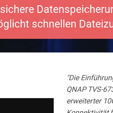
t sichere Datenspeicheru
glicht schnellen Dateizu
"Die Einführun
QNAP TVS-673
erweiterter 10
Konnektivität 