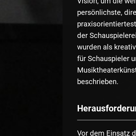
Vision, um die wel
persönlichste, dir
praxisorientiertes
der Schauspielerei
wurden als kreati
für Schauspieler 
Musiktheaterkünst
beschrieben.
Herausforderu
Vor dem Einsatz 