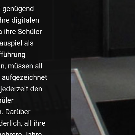
ht genügend
hre digitalen
 ihre Schüler
auspiel als
fführung
n, müssen all
n aufgezeichnet
jederzeit den
hüler
. Darüber
erlich, all ihre
ehrere Jahre