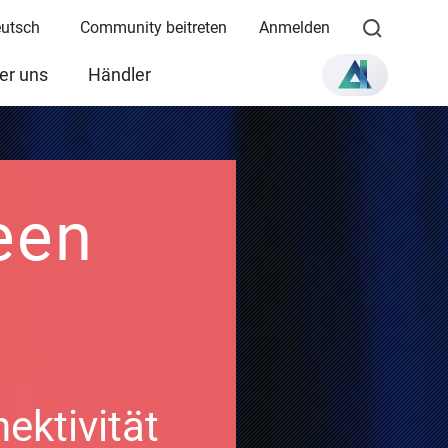
eutsch
Community beitreten
Anmelden
er uns
Händler
een
ktivität