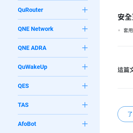
QuRouter
安全
QNE Network
套用
QNE ADRA
QuWakeUp
這篇
QES
TAS
了
AfoBot