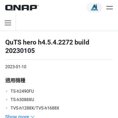
QuTS hero h4.5.4.2272 build
20230105
2023-01-10
適用機種
TS-h2490FU
TS-h3088XU
TVS-h1288X/TVS-h1688X
Show more