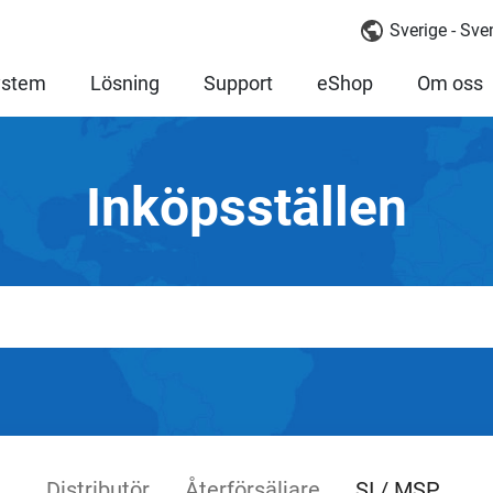
Sverige - Sv
ystem
Lösning
Support
eShop
Om oss
Inköpsställen
Distributör
Återförsäljare
SI / MSP