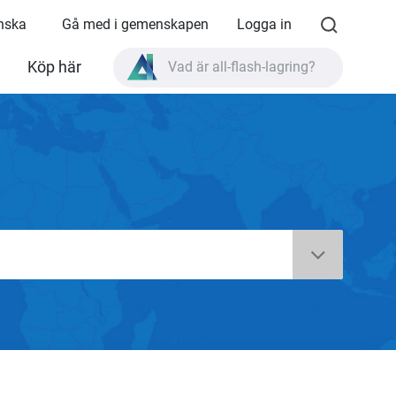
enska
Gå med i gemenskapen
Logga in
Köp här
Vad är all-flash-lagring?
Vad är High Availability?
TVS-AIh1688ATX produktspecifikationer?
Vad är all-flash-lagring?