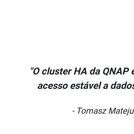
 o
"O cluster HA da QNAP e
acesso estável a dado
- Tomasz Matejuk