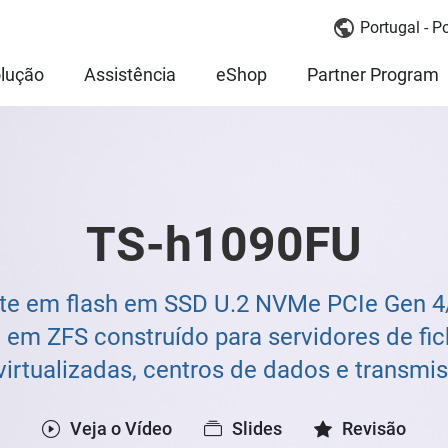
Portugal - P
lução
Assistência
eShop
Partner Program
TS-h1090FU
e em flash em SSD U.2 NVMe PCIe Gen 4
em ZFS construído para servidores de fich
virtualizadas, centros de dados e transm
Veja o Vídeo
Slides
Revisão