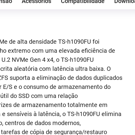
nsão
Acessórios
Compatibilidade
Downlo
e de alta densidade TS-h1090FU foi
ho extremo com uma elevada eficiência de
 U.2 NVMe Gen 4 x4, o TS-h1090FU
rita aleatória com latência ultra baixa. O
FS suporta a eliminação de dados duplicados
zir E/S e o consumo de armazenamento do
 útil do SSD com uma relação
rizes de armazenamento totalmente em
a e sensíveis à latência, o TS-h1090FU elimina
ão, centros de dados modernos,
arefas de cópia de segurança/restauro