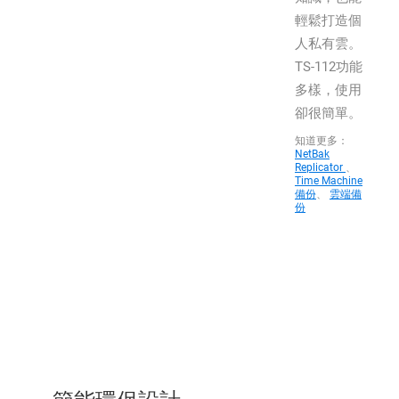
輕鬆打造個
人私有雲。
TS-112功能
多樣，使用
卻很簡單。
知道更多：
NetBak
Replicator
、
Time Machine
備份
、
雲端備
份