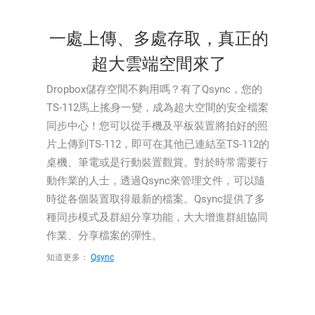
一處上傳、多處存取，真正的
超大雲端空間來了
Dropbox儲存空間不夠用嗎？有了Qsync，您的
TS-112馬上搖身一變，成為超大空間的安全檔案
同步中心！您可以從手機及平板裝置將拍好的照
片上傳到TS-112，即可在其他已連結至TS-112的
桌機、筆電或是行動裝置觀賞。對於時常需要行
動作業的人士，透過Qsync來管理文件，可以隨
時從各個裝置取得最新的檔案。Qsync提供了多
種同步模式及群組分享功能，大大增進群組協同
作業、分享檔案的彈性。
知道更多：
Qsync