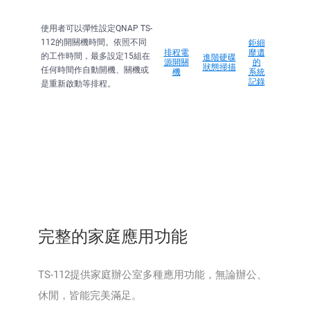
使用者可以彈性設定QNAP TS-
112的開關機時間。依照不同
鉅細
排程電
靡遺
的工作時間，最多設定15組在
進階硬碟
源開關
的
狀態掃描
任何時間作自動開機、關機或
機
系統
記錄
是重新啟動等排程。
完整的家庭應用功能
TS-112提供家庭辦公室多種應用功能，無論辦公、
休閒，皆能完美滿足。