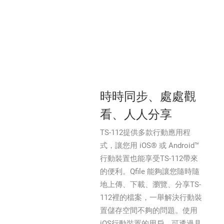
時時同步、處處觀
看、人人分享
TS-112提供多款行動應用程
式，讓您用 iOS® 或 Android™
行動裝置也能享受TS-112帶來
的便利。Qfile 能夠讓您隨時隨
地上傳、下載、瀏覽、分享TS-
112裡的檔案，一舉解決行動裝
置儲存空間不夠的問題。使用
iOS行動裝置的用戶，可透過具