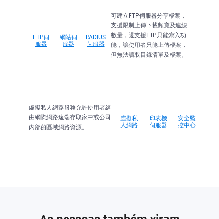
可建立FTP伺服器分享檔案，
支援限制上傳下載頻寬及連線
數量，還支援FTP只能寫入功
FTP伺
網站伺
RADIUS
服器
服器
伺服器
能，讓使用者只能上傳檔案，
但無法讀取目錄清單及檔案。
虛擬私人網路服務允許使用者經
由網際網路遠端存取家中或公司
虛擬私
印表機
安全監
人網路
伺服器
控中心
內部的區域網路資源。