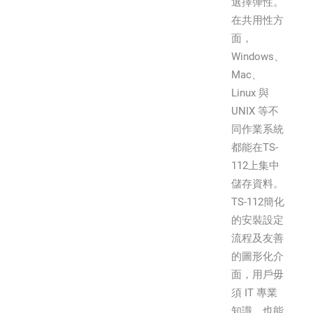
選擇彈性。
在共用性方
面，
Windows、
Mac、
Linux 與
UNIX 等不
同作業系統
都能在TS-
112上集中
儲存資料。
TS-112簡化
的安裝設定
流程及友善
的圖形化介
面，用戶毋
須 IT 專業
知識，也能