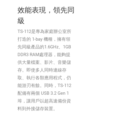
效能表現，領先同
級
TS-112是專為家庭辦公室所
打造的 1-bay 機種，擁有領
先同級產品的1.6GHz、1GB
DDR3 RAM處理器，能夠提
供大量檔案、影片、音樂儲
存。即使多人同時連線存
取、執行各類應用程式，仍
能游刃有餘。同時，TS-112
配備有兩個 USB 3.2 Gen 1
埠，讓用戶以超高速備份資
料到外接儲存裝置。