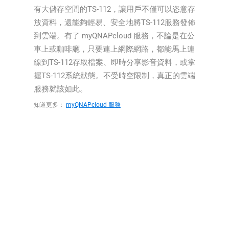
有大儲存空間的TS-112，讓用戶不僅可以恣意存
放資料，還能夠輕易、安全地將TS-112服務發佈
到雲端。有了 myQNAPcloud 服務，不論是在公
車上或咖啡廳，只要連上網際網路，都能馬上連
線到TS-112存取檔案、即時分享影音資料，或掌
握TS-112系統狀態。不受時空限制，真正的雲端
服務就該如此。
知道更多：
myQNAPcloud 服務