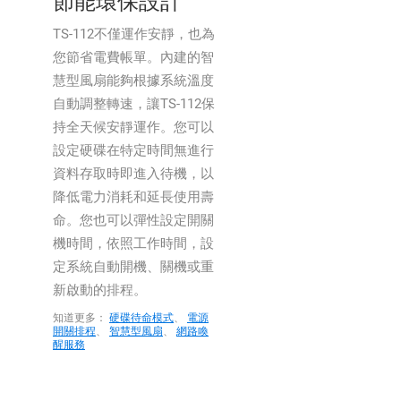
節能環保設計
TS-112不僅運作安靜，也為
您節省電費帳單。內建的智
慧型風扇能夠根據系統溫度
自動調整轉速，讓TS-112保
持全天候安靜運作。您可以
設定硬碟在特定時間無進行
資料存取時即進入待機，以
降低電力消耗和延長使用壽
命。您也可以彈性設定開關
機時間，依照工作時間，設
定系統自動開機、關機或重
新啟動的排程。
知道更多：
硬碟待命模式
、
電源
開關排程
、
智慧型風扇
、
網路喚
醒服務