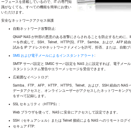
ーフェースを搭載しているので、IT の専門知
識がなくても、すべての機能を簡単にお使い
いただけます。
安全なネットワークアクセス保護
自動ネットワーク攻撃防止:
QNAP NAS が外部の悪意のある攻撃にさらされることを防止するために、I
ーを作成して、SSH、Telnet、HTTP(S)、FTP、Samba、および、AFP 経
試みる IP アドレスやネットワークドメインを許可、拒否、または、自動
SMS および電子メールによるインスタントアラート
:
SMTP サーバ設定と SMSC サーバ設定を NAS 上に設定すれば、電子メール
スタントシステム警告やエラーメッセージを受信できます。
広範囲なイベントログ:
Samba、FTP、AFP、HTTP、HTTPS、Telnet、および、SSH 経由の N
データアクセスと、オンラインユーザーがアクセスしたネットワーキング
をすべて記録します。
SSL セキュリティ（HTTPS）:
Web ブラウザを使って、NAS に安全にアクセスして設定できます。
SSH（セキュアシェル）または Telnet 接続による NAS へのリモートロ
セキュア FTP: