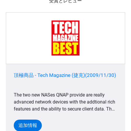
受賞とレビュー
頂極商品 - Tech Magazine (捷克)(2009/11/30)
The two new NASes QNAP provide are really
advanced network devices with the addtional rich
features and the ability to secure client data. They
produce easy remote management includeing
"painless" initial installation. Both NAS TS-210 &
追加情報
TS-410 are for primarily home and Prosumer