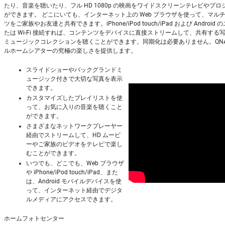
たり、音楽を聴いたり、フル HD 1080p の映画をワイドスクリーンテレビやプ
ができます。 どこにいても、インターネット上の Web ブラウザを使って、マル
ツをご家族やお友達と共有できます。iPhone/iPod touch/iPad および Android
たは Wi-Fi 接続すれば、コンテンツをデバイスに直接ストリームして、共有する
ミュージックコレクションを聴くことができます。同期化は必要ありません。QNAP
ルホームシアターの究極の楽しさを提供します。
スライドショーやバックグランドミ
ュージック付きで大切な写真を表示
できます。
カスタマイズしたプレイリストを使
って、お気に入りの音楽を聴くこと
ができます。
さまざまなネットワークプレーヤー
経由でストリームして、HD ムービ
ーやご家族のビデオをテレビで楽し
むことができます。
いつでも、どこでも、Web ブラウザ
や iPhone/iPod touch/iPad、また
は、Android モバイルデバイスを使
って、インターネット経由でデジタ
ルメディアにアクセスできます。
ホームフォトセンター