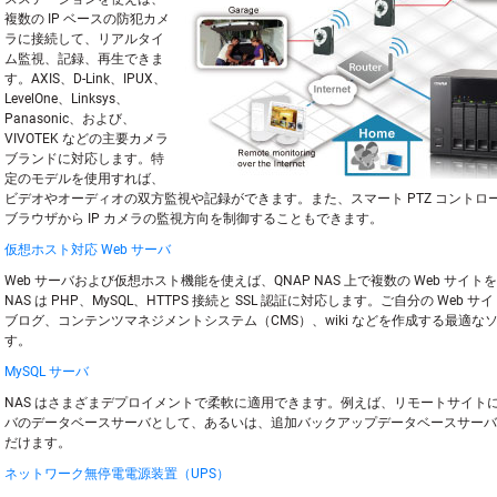
複数の IP ベースの防犯カメ
ラに接続して、リアルタイ
ム監視、記録、再生できま
す。AXIS、D-Link、IPUX、
LevelOne、Linksys、
Panasonic、および、
VIVOTEK などの主要カメラ
ブランドに対応します。特
定のモデルを使用すれば、
ビデオやオーディオの双方監視や記録ができます。また、スマート PTZ コントロ
ブラウザから IP カメラの監視方向を制御することもできます。
仮想ホスト対応 Web サーバ
Web サーバおよび仮想ホスト機能を使えば、QNAP NAS 上で複数の Web サイ
NAS は PHP、MySQL、HTTPS 接続と SSL 認証に対応します。ご自分の Web 
ブログ、コンテンツマネジメントシステム（CMS）、wiki などを作成する最適な
す。
MySQL サーバ
NAS はさまざまデプロイメントで柔軟に適用できます。例えば、リモートサイトにあ
バのデータベースサーバとして、あるいは、追加バックアップデータベースサーバ
だけます。
ネットワーク無停電電源装置（UPS）