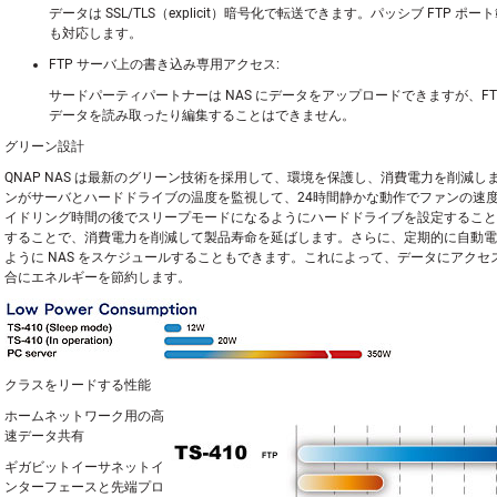
データは SSL/TLS（explicit）暗号化で転送できます。パッシブ FTP 
も対応します。
FTP サーバ上の書き込み専用アクセス:
サードパーティパートナーは NAS にデータをアップロードできますが、FTP 
データを読み取ったり編集することはできません。
グリーン設計
QNAP NAS は最新のグリーン技術を採用して、環境を保護し、消費電力を削減し
ンがサーバとハードドライブの温度を監視して、24時間静かな動作でファンの速
イドリング時間の後でスリープモードになるようにハードドライブを設定すること
することで、消費電力を削減して製品寿命を延ばします。さらに、定期的に自動電
ように NAS をスケジュールすることもできます。これによって、データにアクセ
合にエネルギーを節約します。
クラスをリードする性能
ホームネットワーク用の高
速データ共有
ギガビットイーサネットイ
ンターフェースと先端プロ