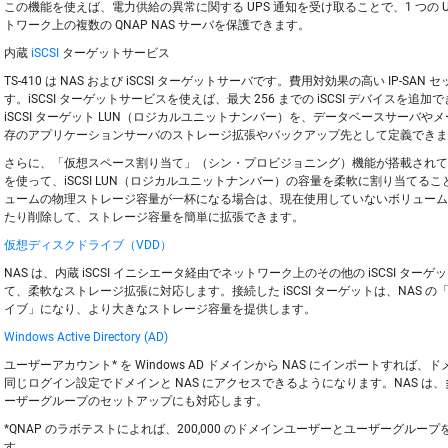
この機能を使えば、電力供給の異常に関する UPS 通知を受け取ることで、1 つの U
トワーク上の複数の QNAP NAS サーバを保護できます。
内蔵
iSCSI
ターゲットサービス
TS-410 は NAS および iSCSI ターゲットサーバです。費用対効果の高い IP-SA
す。iSCSI ターゲットサービスを使えば、最大 256 までの iSCSI デバイスを追
iSCSI ターゲット LUN（ロジカルユニットナンバー）を、データベースサーバや
存のアプリケーションサーバのストレージ拡張やバックアップ先として定義できま
さらに、「仮想スペース割り当て」（シン・プロビジョニング）機能が搭載されて
を使って、iSCSI LUN（ロジカルユニットナンバー）の容量を柔軟に割り当てるこ
ュームの物理ストレージ容量が一杯になる場合は、現在使用していないボリューム
たり削除して、ストレージ容量を簡単に拡張できます。
仮想ディスクドライブ（VDD）
NAS は、内蔵 iSCSI イニシエータ経由でネットワーク上のその他の iSCSI ター
て、柔軟なストレージ拡張に対応します。接続した iSCSI ターゲットは、NAS 
イブ」になり、より大きなストレージ容量を提供します。
Windows Active Directory (AD)
ユーザーアカウント* を Windows AD ドメインから NAS にインポートすれば
同じログイン設定でドメインと NAS にアクセスできるようになります。NAS は
ーザーグループのセットアップにも対応します。
*QNAP のラボテストによれば、200,000 のドメインユーザーとユーザーグルー
す。