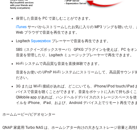
保管した音楽を PC で楽しむことができます。
iTunes
サーバからストリームしたお気に入りの MP3 ソングを聴いたり、お
Web ブラウザで音楽を再生できます。
Logitech
Squeezebox
プレーヤーで音楽を再生できます。
SBS（スクイ―ズボックスサーバ） QPKG プラグインを使えば、PC を
音楽を管理したり、Logitech ミュージックプレーヤーで再生できます。
Hi-Fi システムで高品質な音楽を直接体験できます。
音楽をお使いの UPnP Hi-Fi システムにストリームして、高品質サウン
ださい。
3G または Wi-Fi 接続があれば、どこにいても、iPhone/iPod touch/iPad お
バイスで音楽を聴くことができます。音楽をポケットに入れて持ち歩くこ
QMobile app があれば、ハンドヘルドデバイスのストレージスペース
イルを iPhone、iPad、および、Android デバイス上でリモート再生でき
ホームムービー/ビデオセンター
QNAP 家庭用 Turbo NAS は、ホームシアター向けの大きなストレージ容量と高