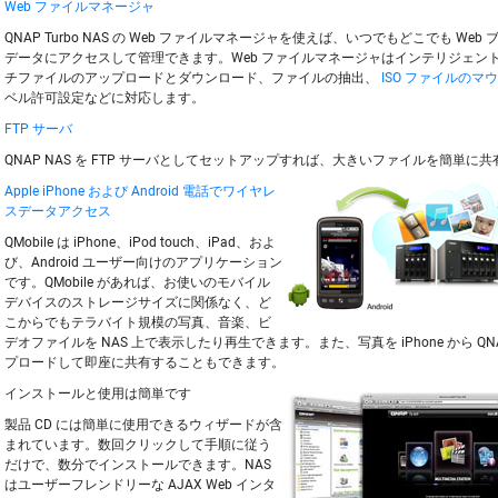
Web ファイルマネージャ
QNAP Turbo NAS の Web ファイルマネージャを使えば、いつでもどこでも We
データにアクセスして管理できます。Web ファイルマネージャはインテリジェン
チファイルのアップロードとダウンロード、ファイルの抽出、
ISO ファイルのマ
ベル許可設定などに対応します。
FTP サーバ
QNAP NAS を FTP サーバとしてセットアップすれば、大きいファイルを簡単に
Apple iPhone および Android 電話でワイヤレ
スデータアクセス
QMobile は iPhone、iPod touch、iPad、およ
び、Android ユーザー向けのアプリケーション
です。QMobile があれば、お使いのモバイル
デバイスのストレージサイズに関係なく、ど
こからでもテラバイト規模の写真、音楽、ビ
デオファイルを NAS 上で表示したり再生できます。また、写真を iPhone から QNA
プロードして即座に共有することもできます。
インストールと使用は簡単です
製品 CD には簡単に使用できるウィザードが含
まれています。数回クリックして手順に従う
だけで、数分でインストールできます。NAS
はユーザーフレンドリーな AJAX Web インタ