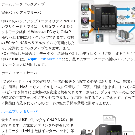
ホームデータバックアップ
完全バックアップサーバ
QNAP のバックアップユーティリティ NetBak
レプリケータを使えば、大切なファイルをネ
ットワーク経由で Windows PC から QNAP
NAS へ自動的にバックアップできます。複数
の PC から NAS へリアルタイムで同期化した
り、定期的にバックアップできます。また、
PC が故障した場合は、データを元の場所や新しいディレクトリに復元することも
QNAP NAS は、
Apple Time Machine
など、数々のサードパーティ製のバックアッ
リケーションに対応します。
ホームファイルサーバ
PC のハードドライブの破損やデータの損失を心配する必要はありません。先端デ
ば、簡単に NAS 上でファイルを中央に保管して、保護、回復できます。すべての
ー/ビデオを簡単にご家族やお友達と共有できます。さらに、プライバシーのため
が特定の共有フォルダにアクセスできるように割り当てることもできます。すべて
ア機能は内蔵されているので、その他の手間や費用は掛かりません。
ホームプリンタサーバ
最大 3 台の USB プリンタを QNAP NAS に接
続できます。ご家族とプリンタを共有してネ
ットワーク（LAN またはインターネット）印