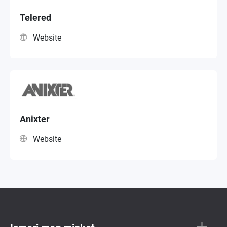
Systems Integrator
Telered
Website
Anixter
Website