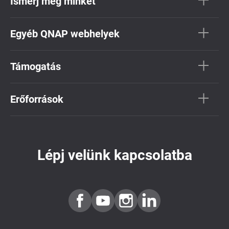
Ismerj meg minket
Egyéb QNAP webhelyek
Támogatás
Erőforrások
Lépj velünk kapcsolatba