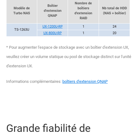
Nombre de
Boîtier
Modèle de
boîtiers
Nb total de HDD
d'extension
Turbo NAS
d'extension
(NAS + boîtier)
QNAP
RAID
UX-1200U-RP
1
24
TS-1263U
UX-800U-RP
1
20
* Pour augmenter l'espace de stockage avec un boîtier d'extension UX,
veuillez créer un volume statique ou pool de stockage distinct sur l'unité
d'extension UX.
Informations complémentaires:
boîtiers d'extension QNAP
Grande fiabilité de