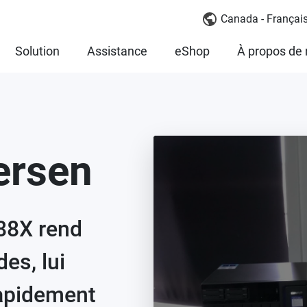
Canada - Françai
Solution
Assistance
eShop
À propos de
ersen
88X rend
des, lui
rapidement