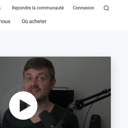
s
Rejoindre la communauté
Connexion
 nous
Où acheter
Play
Video