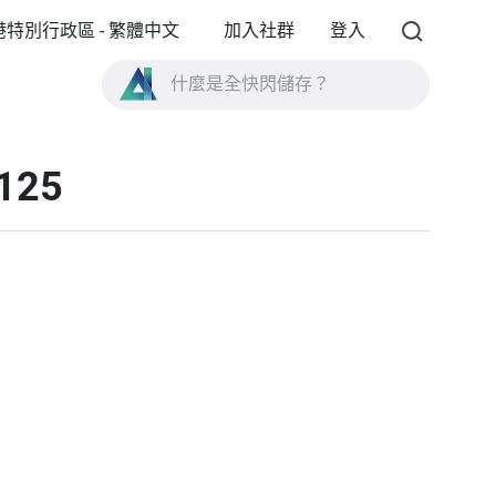
港特別行政區 - 繁體中文
加入社群
登入
什麼是全快閃儲存？
什麼是 High Availability ？
1125
TVS-AIh1688ATX 產品規格？
什麼是全快閃儲存？