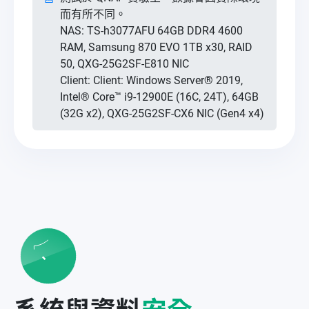
而有所不同。
NAS: TS-h3077AFU 64GB DDR4 4600
RAM, Samsung 870 EVO 1TB x30, RAID
50, QXG-25G2SF-E810 NIC
Client: Client: Windows Server® 2019,
Intel® Core™ i9-12900E (16C, 24T), 64GB
(32G x2), QXG-25G2SF-CX6 NIC (Gen4 x4)