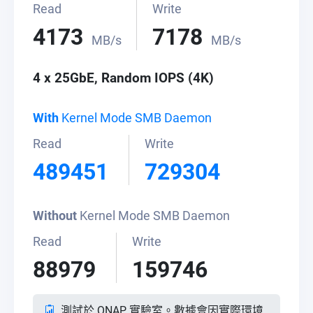
Read
Write
4173
7178
MB/s
MB/s
4 x 25GbE, Random IOPS (4K)
With
Kernel Mode SMB Daemon
Read
Write
489451
729304
Without
Kernel Mode SMB Daemon
Read
Write
88979
159746
測試於 QNAP 實驗室。數據會因實際環境