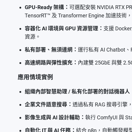
GPU-Ready 架構：
可選配安裝 NVIDIA RTX PR
TensorRT™ 及 Transformer Engi
容器化 AI 環境與 GPU 資源管理：
支援 Doc
資源。
私有部署、無須連網：
運行私有 AI Chat
高速網路與彈性擴充：
內建雙 25GbE 與雙 2
應用情境實例
組織內部智慧助理 / 私有化部署的對話機器人
企業文件語意搜尋：
透過私有 RAG 搜尋引
影像生成與 AI 設計輔助：
執行 ComfyUI 與 
自動化 IT 與 AI 任務：
結合 n8n，自動觸發