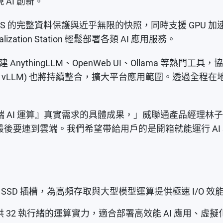
AI 創新。
FS 的完整資料保護與近乎無限的快照，同時支援 GPU 加
ualization Station 輕鬆部署各類 AI 應用服務。
內建 AnythingLLM、OpenWeb UI、Ollama 等
ComfyUI、n8n、vLLM) 也將持續整合，擴大平台應用範
『地端 AI 運算』真實需求的具體成果，」威聯通產品經理林
後要連到雲端。我們希望帶給用戶的是開箱就能運行 AI
/SATA SSD 插槽，為高頻存取與大型模型運算提供極速 I/O 效
供 32 執行緒的運算實力，適合部署高效能 AI 應用、虛