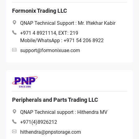
sub distributer
Formonix Trading LLC
QNAP Technical Support : Mr. Iftekhar Kabir
Distributör
+971 4 8921114, EXT: 219
Mobile/WhatsApp : +971 54 206 8922
Återförsäljare
support@formonixuae.com
Systemintegration
Peripherals and Parts Trading LLC
QNAP Technical support : Hithendra MV
+971(4)8926212
hithendra@pnpstorage.com