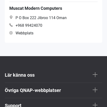
VAR
Muscat Modern Computers
P O Box 222 Jibroo 114 Oman
Systemintegration
+968 99424070
Webbplats
Lär känna oss
Övriga QNAP-webbplatser
Support