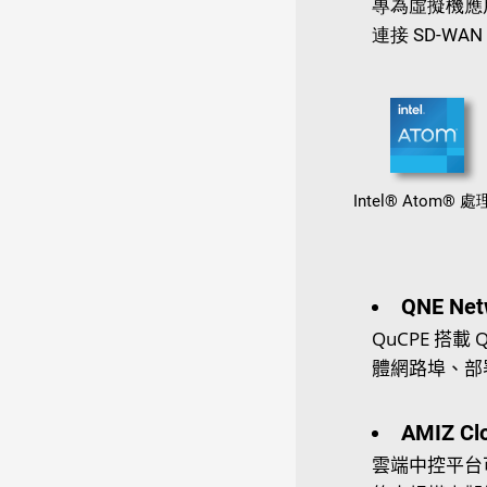
專為虛擬機應
連接 SD-WAN
Intel® Atom® 
QNE Ne
QuCPE 搭載
體網路埠、部署
AMIZ C
雲端中控平台可