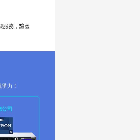
！
接虛擬服務，讓虛
競爭力！
總公司