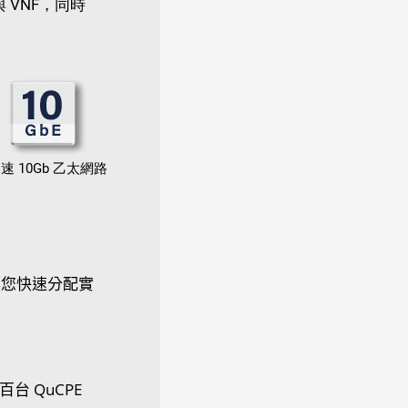
 VNF，同時
速 10Gb 乙太網路
面，讓您快速分配實
台 QuCPE