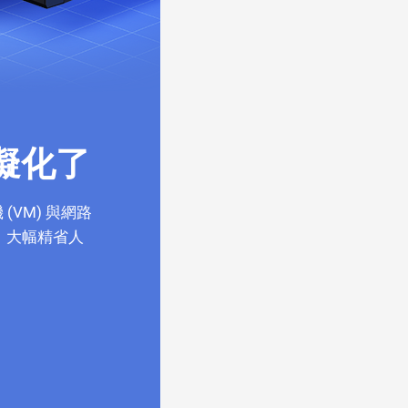
擬化了
(VM) 與網路
房，大幅精省人