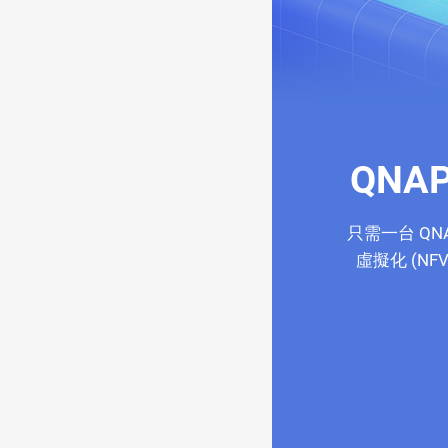
QN
只需一台 QN
虛擬化 (N