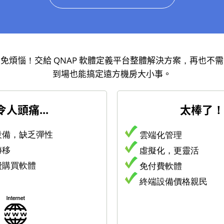
免煩惱！交給 QNAP 軟體定義平台整體解決方案，再也不
到場也能搞定遠方機房大小事。
令人頭痛...
太棒了！
設備，缺乏彈性
雲端化管理
轉移
虛擬化，更靈活
費購買軟體
免付費軟體
終端設備價格親民