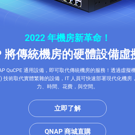
2022 年機房新革命！
AP 將傳統機房的硬體設備虛
AP QuCPE 通用設備，即可取代傳統機房的服務！透過虛擬機 
FV) 技術取代實體繁雜的設備，IT 人員可快速部署現代化機
力、時間、花費，與空間。
立即了解
QNAP 商城直購