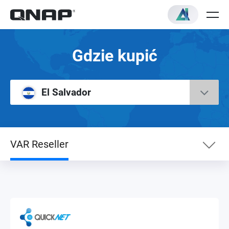
Gdzie kupić
El Salvador
VAR Reseller
Dystrybutor NAS
VAR Reseller