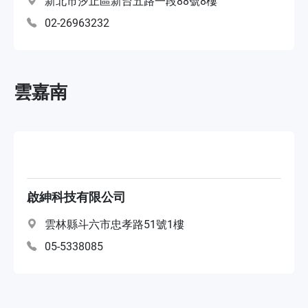
新北市汐止區新台五路一段88號8樓
02-26963232
雲嘉南
啟紳科技有限公司
雲林縣斗六市忠孝路51號1樓
05-5338085