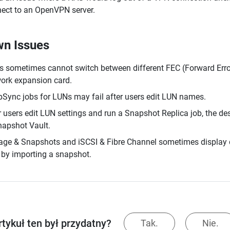
ect to an OpenVPN server.
n Issues
s sometimes cannot switch between different FEC (Forward Er
ork expansion card.
Sync jobs for LUNs may fail after users edit LUN names.
r users edit LUN settings and run a Snapshot Replica job, the d
napshot Vault.
age & Snapshots and iSCSI & Fibre Channel sometimes display di
by importing a snapshot.
rtykuł ten był przydatny?
Tak.
Nie.