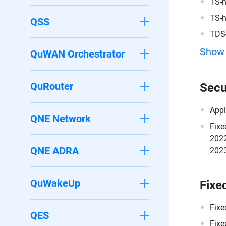
TS-
TS-
QSS
TDS
Show
QuWAN Orchestrator
QuRouter
Secu
Appl
QNE Network
Fixe
2022
QNE ADRA
2023
QuWakeUp
Fixe
Fixe
QES
Fixe