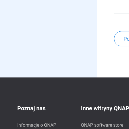
Po
Poznaj nas
Inne witryny QNA
Informacje o QNAP
QNAP software store