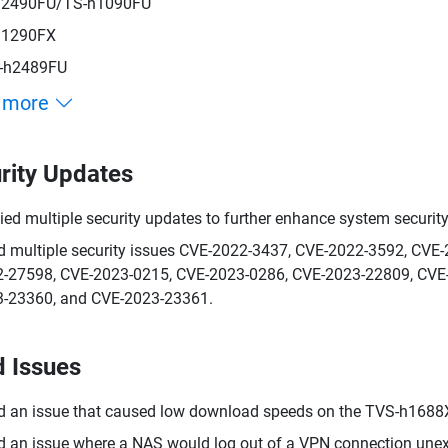
h2490FU/TS-h1090FU
h1290FX
-h2489FU
 more
rity Updates
ied multiple security updates to further enhance system security
d multiple security issues CVE-2022-3437, CVE-2022-3592, CV
-27598, CVE-2023-0215, CVE-2023-0286, CVE-2023-22809, CVE
-23360, and CVE-2023-23361.
d Issues
d an issue that caused low download speeds on the TVS-h1688X 
d an issue where a NAS would log out of a VPN connection unex