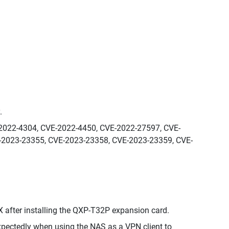
.
E-2022-4304, CVE-2022-4450, CVE-2022-27597, CVE-
-2023-23355, CVE-2023-23358, CVE-2023-23359, CVE-
after installing the QXP-T32P expansion card.
pectedly when using the NAS as a VPN client to