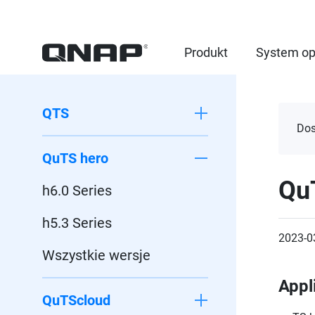
Produkt
System op
QTS
Dos
QuTS hero
Qu
h6.0 Series
h5.3 Series
2023-0
Wszystkie wersje
Appl
QuTScloud