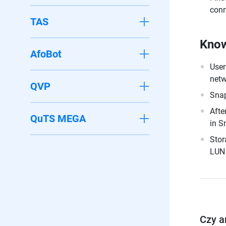
conn
TAS
Know
AfoBot
User
netw
QVP
Snap
Afte
QuTS MEGA
in S
Stor
LUN 
Czy a