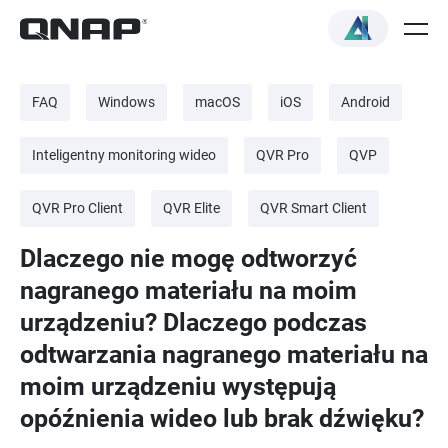
FAQ
Windows
macOS
iOS
Android
Inteligentny monitoring wideo
QVR Pro
QVP
QVR Pro Client
QVR Elite
QVR Smart Client
Dlaczego nie mogę odtworzyć
nagranego materiału na moim
urządzeniu? Dlaczego podczas
odtwarzania nagranego materiału na
moim urządzeniu występują
opóźnienia wideo lub brak dźwięku?