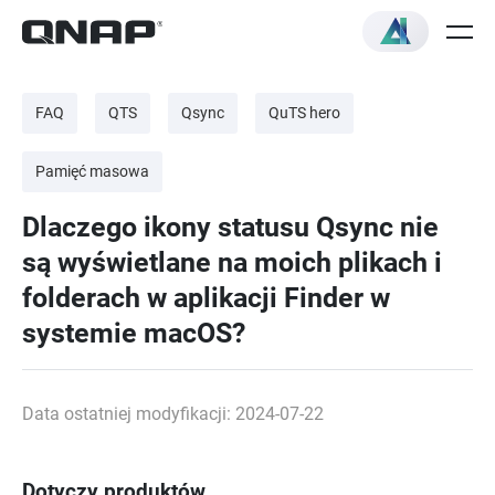
FAQ
QTS
Qsync
QuTS hero
Pamięć masowa
Dlaczego ikony statusu Qsync nie
są wyświetlane na moich plikach i
folderach w aplikacji Finder w
systemie macOS?
Data ostatniej modyfikacji: 2024-07-22
Dotyczy produktów