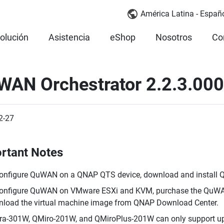
América Latina - Españ
olución
Asistencia
eShop
Nosotros
Co
WAN Orchestrator 2.2.3.000
2-27
rtant Notes
onfigure QuWAN on a QNAP QTS device, download and install
onfigure QuWAN on VMware ESXi and KVM, purchase the QuWAN
load the virtual machine image from QNAP Download Center.
a-301W, QMiro-201W, and QMiroPlus-201W can only support up