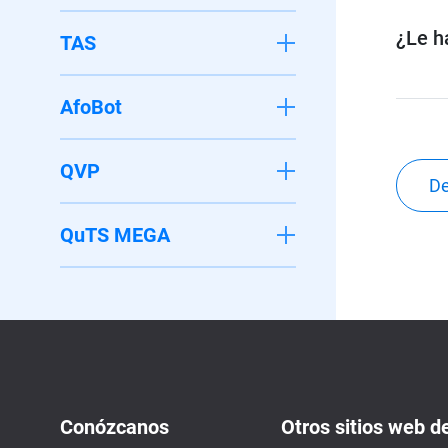
¿Le ha
TAS
AfoBot
QVP
De
QuTS MEGA
Conózcanos
Otros sitios web d