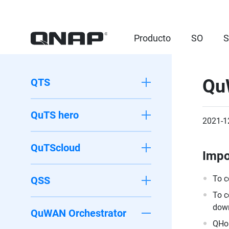
Producto
SO
S
Qu
QTS
QuTS hero
2021-1
QuTScloud
Impo
To c
QSS
To c
down
QuWAN Orchestrator
QHor