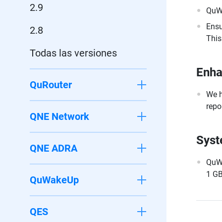
2.9
QuWA
Ensu
2.8
This
Todas las versiones
Enh
QuRouter
We h
repo
QNE Network
Syst
QNE ADRA
QuWA
1 GB
QuWakeUp
QES