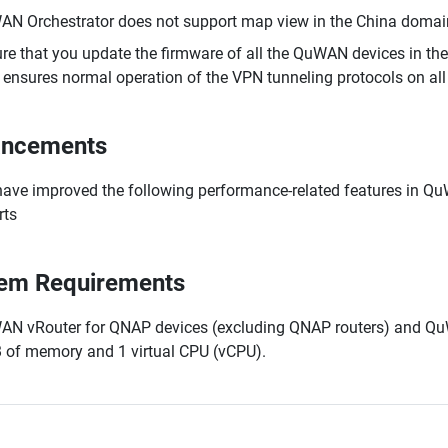
N Orchestrator does not support map view in the China domai
re that you update the firmware of all the QuWAN devices in th
 ensures normal operation of the VPN tunneling protocols on a
ancements
ave improved the following performance-related features in QuWA
rts
em Requirements
N vRouter for QNAP devices (excluding QNAP routers) and QuWA
 of memory and 1 virtual CPU (vCPU).