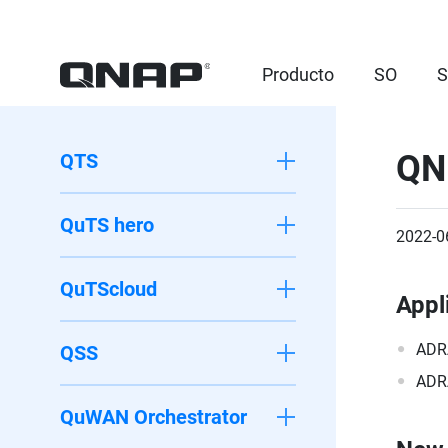
Producto
SO
S
QN
QTS
QuTS hero
2022-0
QuTScloud
Appl
ADR
QSS
ADR
QuWAN Orchestrator