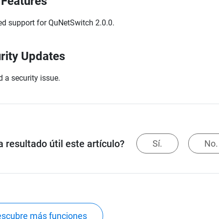
Features
d support for QuNetSwitch 2.0.0.
rity Updates
d a security issue.
 resultado útil este artículo?
Sí.
No.
scubre más funciones