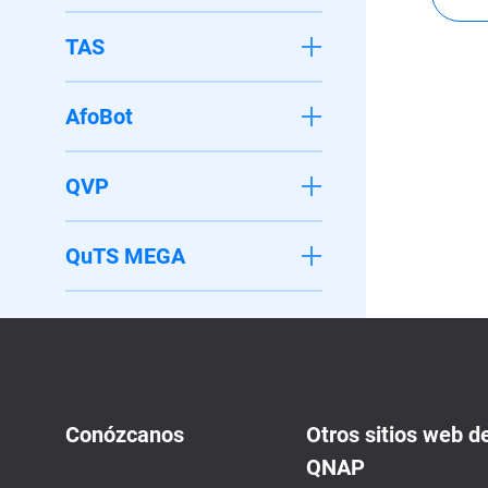
TAS
AfoBot
QVP
QuTS MEGA
Conózcanos
Otros sitios web d
QNAP