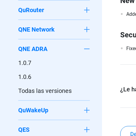
New 
QuRouter
Adde
QNE Network
Secu
QNE ADRA
Fixe
1.0.7
1.0.6
¿Le ha
Todas las versiones
QuWakeUp
QES
De