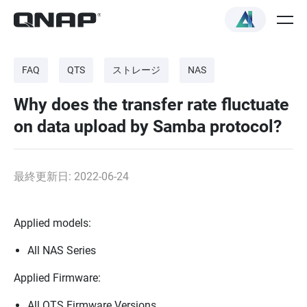
FAQ
QTS
ストレージ
NAS
Why does the transfer rate fluctuate
on data upload by Samba protocol?
最終更新日: 2022-06-24
Applied models:
All NAS Series
Applied Firmware:
All QTS Firmware Versions