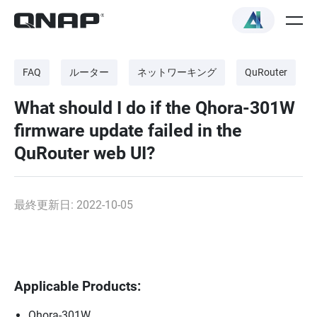
FAQ
ルーター
ネットワーキング
QuRouter
What should I do if the Qhora-301W
firmware update failed in the
QuRouter web UI?
最終更新日: 2022-10-05
Applicable Products:
Qhora-301W