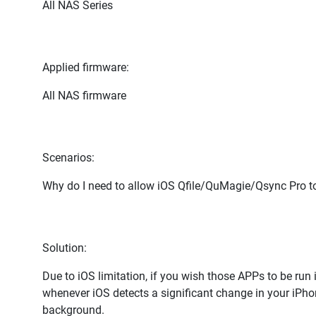
All NAS Series
Applied firmware:
All NAS firmware
Scenarios
:
Why do I need to allow iOS Qfile/QuMagie/Qsync Pro t
Solution
:
Due to iOS limitation, if you wish those APPs to be run
whenever iOS detects a significant change in your iPh
background.