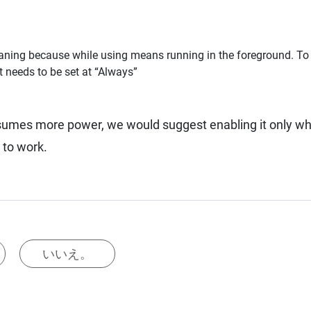
ts meaning because while using means running in the foreground. T
it needs to be set at “Always”
nsumes more power, we would suggest enabling it only whe
 to work.
いいえ。