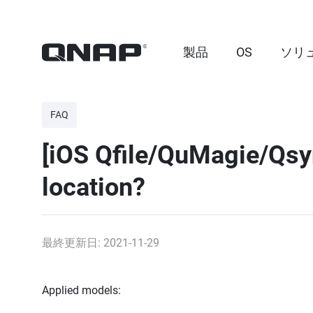
製品
OS
ソリ
FAQ
[iOS Qfile/QuMagie/Qsy
location?
最終更新日: 2021-11-29
Applied models: