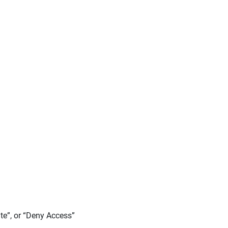
te
”, or “
Deny Access
”