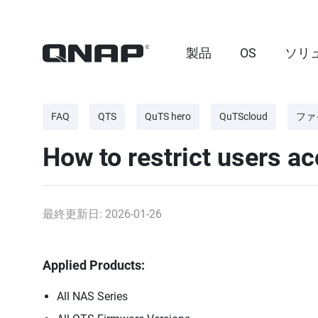
製品
OS
ソリ
FAQ
QTS
QuTS hero
QuTScloud
ファ
How to restrict users a
最終更新日: 2026-01-26
Applied Products:
All NAS Series