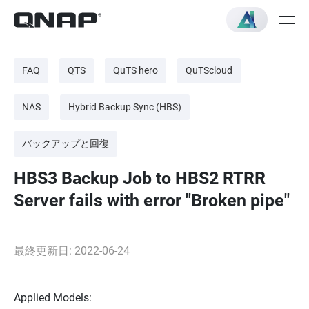
FAQ
QTS
QuTS hero
QuTScloud
NAS
Hybrid Backup Sync (HBS)
バックアップと回復
HBS3 Backup Job to HBS2 RTRR
Server fails with error "Broken pipe"
最終更新日: 2022-06-24
Applied Models: