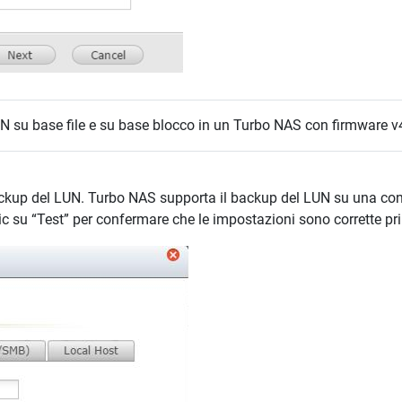
N su base file e su base blocco in un Turbo NAS con firmware v4
l backup del LUN. Turbo NAS supporta il backup del LUN su una c
c su “Test” per confermare che le impostazioni sono corrette prim