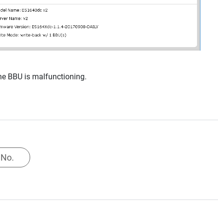
he BBU is malfunctioning.
No.