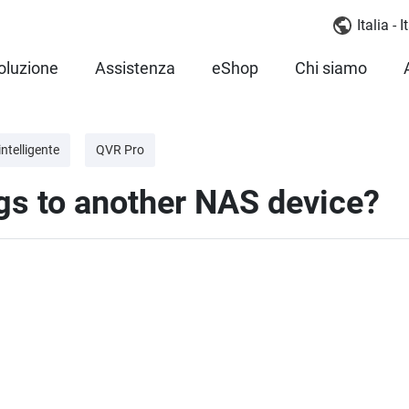
Italia - 
oluzione
Assistenza
eShop
Chi siamo
ntelligente
QVR Pro
gs to another NAS device?