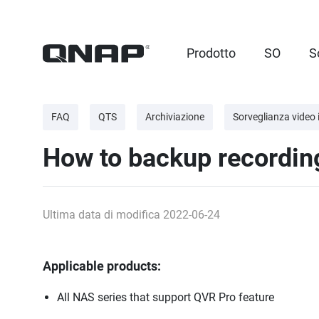
Prodotto
SO
S
FAQ
QTS
Archiviazione
Sorveglianza video i
How to backup recordin
Ultima data di modifica 2022-06-24
Applicable products:
All NAS series that support QVR Pro feature