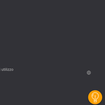
 utilizzo
QuTScloud versione demo
Calcolatore spazio RAID QNAP