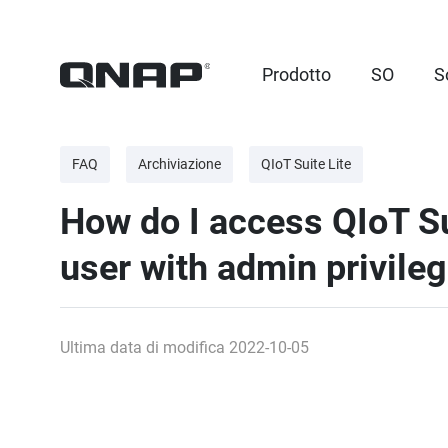
Prodotto
SO
S
FAQ
Archiviazione
QIoT Suite Lite
How do I access QIoT Su
user with admin privile
Ultima data di modifica 2022-10-05