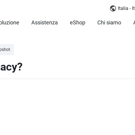
Italia - 
oluzione
Assistenza
eShop
Chi siamo
apshot
gacy?