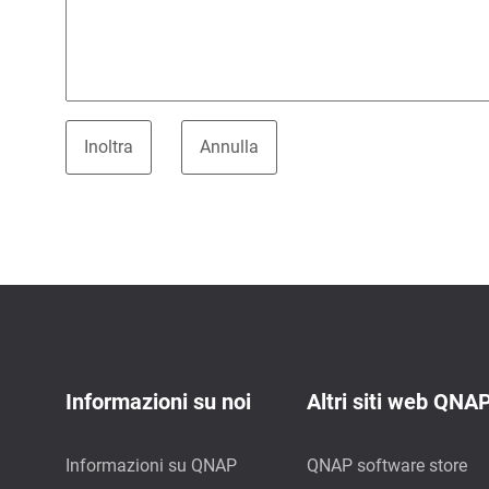
Informazioni su noi
Altri siti web QNA
Informazioni su QNAP
QNAP software store