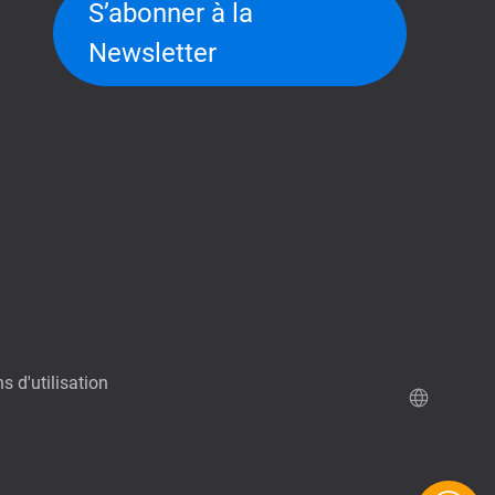
S’abonner à la
Newsletter
s d'utilisation
Site de démo QuTScloud