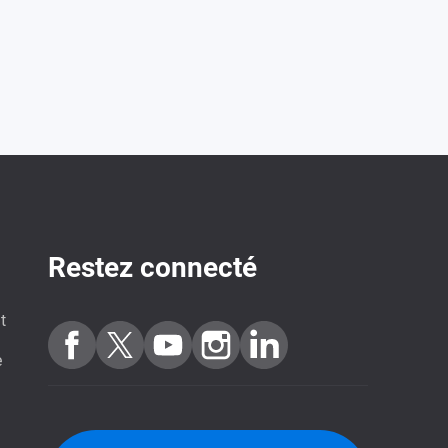
Restez connecté
t
e