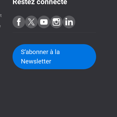
Restez connecté
t
e
S’abonner à la
Newsletter