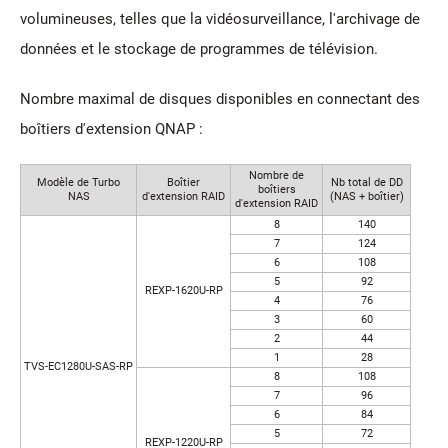
volumineuses, telles que la vidéosurveillance, l'archivage de
données et le stockage de programmes de télévision.
Nombre maximal de disques disponibles en connectant des
boîtiers d'extension QNAP :
Nombre de
Modèle de Turbo
Boîtier
Nb total de DD
boîtiers
NAS
d'extension RAID
(NAS + boîtier)
d'extension RAID
8
140
7
124
6
108
5
92
REXP-1620U-RP
4
76
3
60
2
44
1
28
TVS-EC1280U-SAS-RP
8
108
7
96
6
84
5
72
REXP-1220U-RP