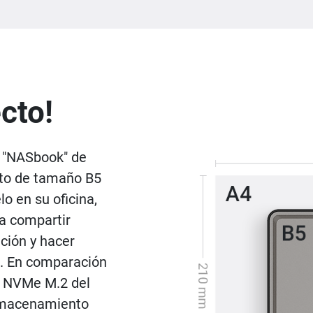
cto!
e "NASbook" de
cto de tamaño B5
lo en su oficina,
ra compartir
ción y hacer
. En comparación
D NVMe M.2 del
almacenamiento