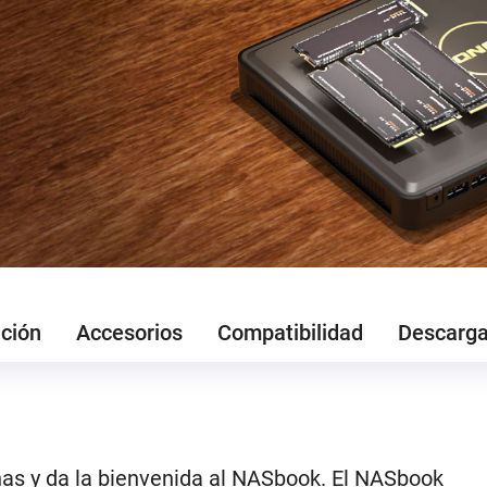
ción
Accesorios
Compatibilidad
Descarg
rnas y da la bienvenida al NASbook. El NASbook