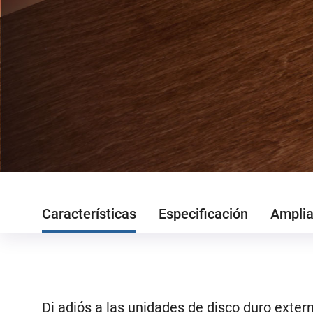
Características
Especificación
Amplia
Di adiós a las unidades de disco duro exte