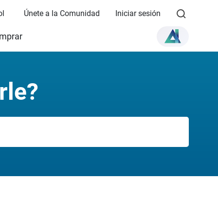
ol
Únete a la Comunidad
Iniciar sesión
mprar
rle?