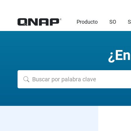
Producto
SO
S
¿En