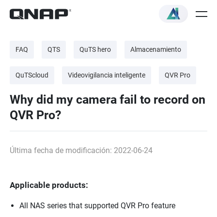
FAQ
QTS
QuTS hero
Almacenamiento
QuTScloud
Videovigilancia inteligente
QVR Pro
Why did my camera fail to record on
QVR Pro?
Última fecha de modificación: 2022-06-24
Applicable products:
All NAS series that supported QVR Pro feature