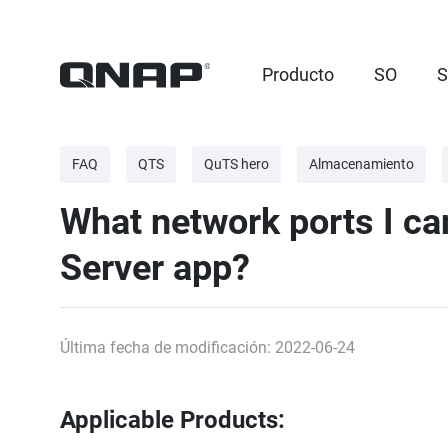
Producto
SO
S
FAQ
QTS
QuTS hero
Almacenamiento
What network ports I can
Server app?
Última fecha de modificación: 2022-06-24
Applicable Products: