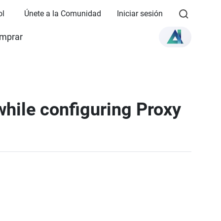
ol
Únete a la Comunidad
Iniciar sesión
mprar
while configuring Proxy