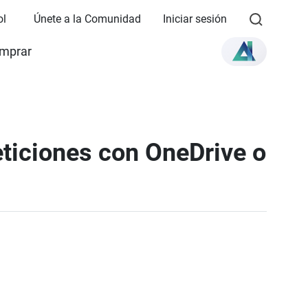
ol
Únete a la Comunidad
Iniciar sesión
mprar
eticiones con OneDrive o