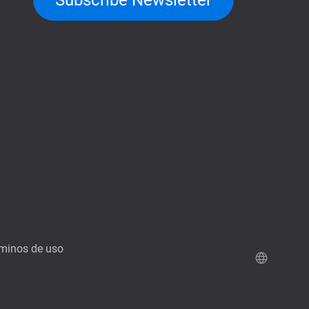
Subscribe Newsletter
minos de uso
Demo de QuTScloud