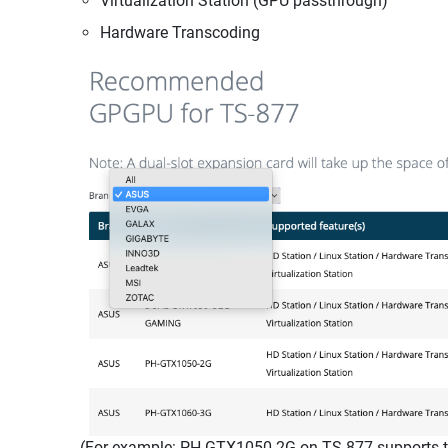
Virtualization Station (GPU passthrough)
Hardware Transcoding
(For example: PH-GTX1050-2G on TS-877 supports the 