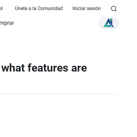
ol
Únete a la Comunidad
Iniciar sesión
mprar
what features are