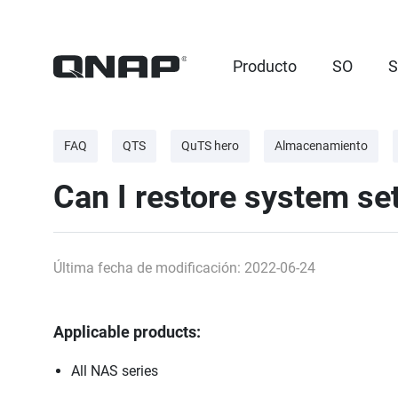
Producto
SO
S
FAQ
QTS
QuTS hero
Almacenamiento
Can I restore system se
Última fecha de modificación: 2022-06-24
Applicable products:
All NAS series